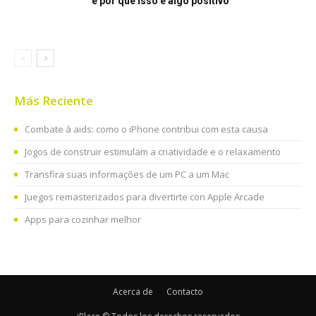
e por que isso é algo positivo
Más Reciente
Combate à aids: como o iPhone contribui com esta causa
Jogos de construir estimulam a criatividade e o relaxamento
Transfira suas informações de um PC a um Mac
Juegos remasterizados para divertirte con Apple Arcade
Apps para cozinhar melhor
Acerca de
Contacto