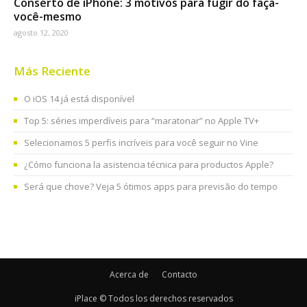
Conserto de iPhone: 3 motivos para fugir do faça-
você-mesmo
agosto 12, 2020
Más Reciente
O iOS 14 já está disponível
Top 5: séries imperdíveis para “maratonar” no Apple TV+
Selecionamos 5 perfis incríveis para você seguir no Vine
¿Cómo funciona la asistencia técnica para productos Apple?
Será que chove? Veja 5 ótimos apps para previsão do tempo
Acerca de
Contacto
iPlace © Todos los derechos reservados