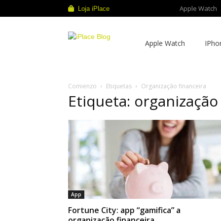
Apple Watch
Loja iPlace
iPlace
Apple Watch
IPho
Blog
Comienzo
Etiquetas
Organização financeira
Etiqueta: organização
App
Fortune City: app “gamifica” a
organização financeira