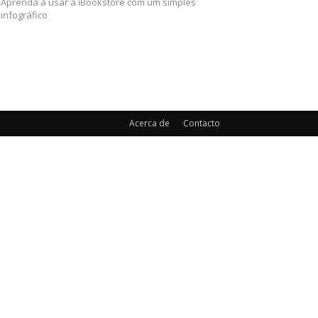
Aprenda a usar a iBookstore com um simples
infográfico
Acerca de
Contacto