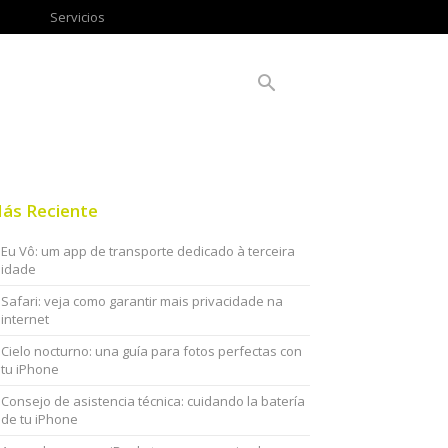
Servicios
ás Reciente
Eu Vô: um app de transporte dedicado à terceira
idade
Safari: veja como garantir mais privacidade na
internet
Cielo nocturno: una guía para fotos perfectas con
tu iPhone
Consejo de asistencia técnica: cuidando la batería
de tu iPhone