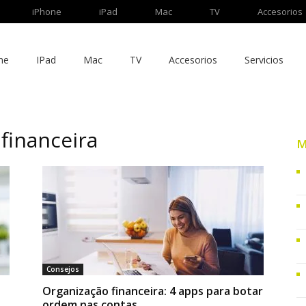
iPhone
iPad
Mac
TV
Accesorios
ne
IPad
Mac
TV
Accesorios
Servicios
 financeira
M
Consejos
Organização financeira: 4 apps para botar
ordem nas contas