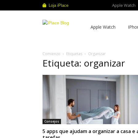
Apple Watch
Loja iPlace
iPlace
Apple Watch
IPho
Blog
Comienzo
Etiquetas
Organizar
Etiqueta: organizar
Consejos
5 apps que ajudam a organizar a casa e 
tarefas...