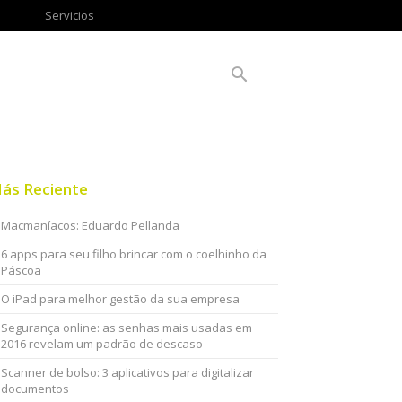
Servicios
ás Reciente
Macmaníacos: Eduardo Pellanda
6 apps para seu filho brincar com o coelhinho da
Páscoa
O iPad para melhor gestão da sua empresa
Segurança online: as senhas mais usadas em
2016 revelam um padrão de descaso
Scanner de bolso: 3 aplicativos para digitalizar
documentos