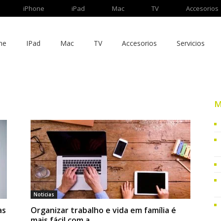
iPhone
iPad
Mac
TV
Accesorios
ne
IPad
Mac
TV
Accesorios
Servicios
M
Noticias
as
Organizar trabalho e vida em família é
mais fácil com a...