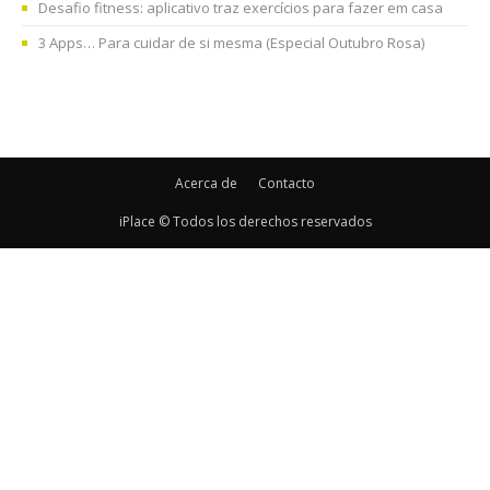
Desafio fitness: aplicativo traz exercícios para fazer em casa
3 Apps… Para cuidar de si mesma (Especial Outubro Rosa)
Acerca de
Contacto
iPlace © Todos los derechos reservados