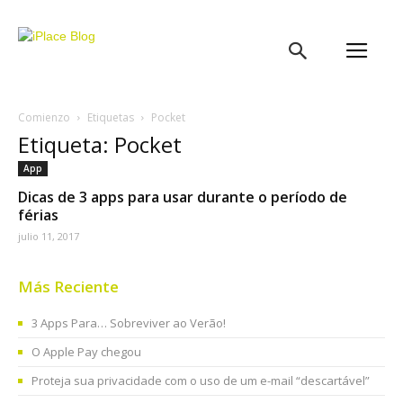
iPlace
Blog
Comienzo
Etiquetas
Pocket
Etiqueta: Pocket
App
Dicas de 3 apps para usar durante o período de
férias
julio 11, 2017
Más Reciente
3 Apps Para… Sobreviver ao Verão!
O Apple Pay chegou
Proteja sua privacidade com o uso de um e-mail “descartável”