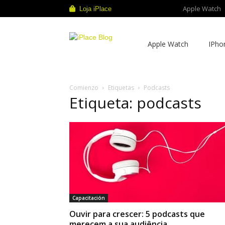
Apple Watch
Loja iPlace
iPlace
Apple Watch
IPho
Blog
Comienzo
Etiquetas
Podcasts
Etiqueta: podcasts
Capacitación
Ouvir para crescer: 5 podcasts que
merecem a sua audiência