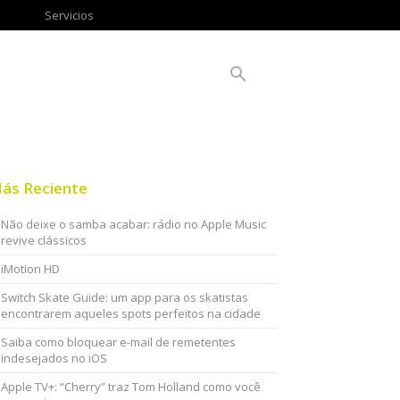
Servicios
ás Reciente
Não deixe o samba acabar: rádio no Apple Music
revive clássicos
iMotion HD
Switch Skate Guide: um app para os skatistas
encontrarem aqueles spots perfeitos na cidade
Saiba como bloquear e-mail de remetentes
indesejados no iOS
Apple TV+: “Cherry” traz Tom Holland como você