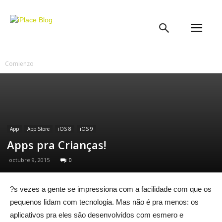
iPlace
Blog
Comienzo
App
App Store
iOS 8
iOS 9
Apps pra Crianças!
octubre 9, 2015
0
?s vezes a gente se impressiona com a facilidade com que os
pequenos lidam com tecnologia. Mas não é pra menos: os
aplicativos pra eles são desenvolvidos com esmero e