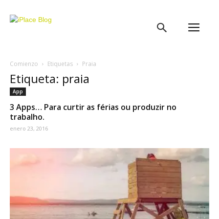
iPlace
Blog
Comienzo
Etiquetas
Praia
Etiqueta: praia
App
3 Apps… Para curtir as férias ou produzir no
trabalho.
enero 23, 2016