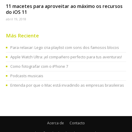
11 macetes para aproveitar ao máximo os recursos
do iOS 11
abril 19, 2018
Más Reciente
Para relaxar: Lego cria playlist com sons dos famosos blocos
Apple Watch Ultra: ¡el compañero perfecto para tus aventuras!
Como fotografar com o iPhone 7
Podcasts musicais
Entenda por que o Mac está invadindo as empresas brasileiras
Acerca de
Contacto