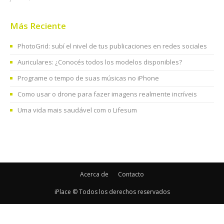
Más Reciente
PhotoGrid: subí el nivel de tus publicaciones en redes sociales
Auriculares: ¿Conocés todos los modelos disponibles?
Programe o tempo de suas músicas no iPhone
Como usar o drone para fazer imagens realmente incríveis
Uma vida mais saudável com o Lifesum
Acerca de
Contacto
iPlace © Todos los derechos reservados