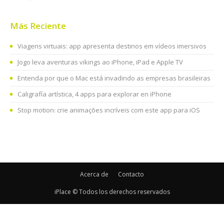
Más Reciente
Viagens virtuais: app apresenta destinos em vídeos imersivos
Jogo leva aventuras vikings ao iPhone, iPad e Apple TV
Entenda por que o Mac está invadindo as empresas brasileiras
Caligrafía artística, 4 apps para explorar en iPhone
Stop motion: crie animações incríveis com este app para iOS
Acerca de
Contacto
iPlace © Todos los derechos reservados