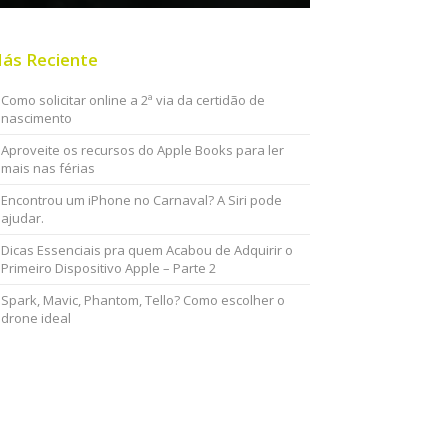
ás Reciente
Como solicitar online a 2ª via da certidão de
nascimento
Aproveite os recursos do Apple Books para ler
mais nas férias
Encontrou um iPhone no Carnaval? A Siri pode
ajudar.
Dicas Essenciais pra quem Acabou de Adquirir o
Primeiro Dispositivo Apple – Parte 2
Spark, Mavic, Phantom, Tello? Como escolher o
drone ideal