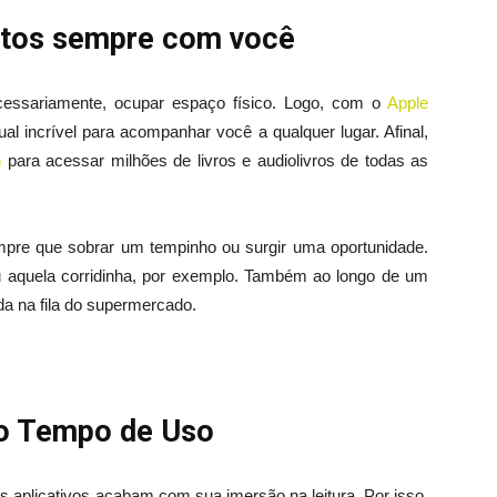
ritos sempre com você
ecessariamente, ocupar espaço físico. Logo, com o
Apple
ual incrível para acompanhar você a qualquer lugar. Afinal,
h
para acessar milhões de livros e audiolivros de todas as
sempre que sobrar um tempinho ou surgir uma oportunidade.
u aquela corridinha, por exemplo. Também ao longo de um
da na fila do supermercado.
so Tempo de Uso
s aplicativos acabam com sua imersão na leitura. Por isso,