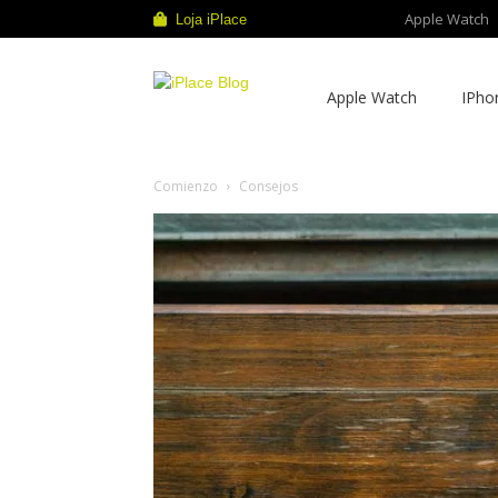
Apple Watch
Loja iPlace
iPlace
Apple Watch
IPho
Blog
Comienzo
Consejos