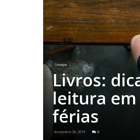
Consejos
Livros: dic
leitura em
férias
diciembre 30, 2019
0