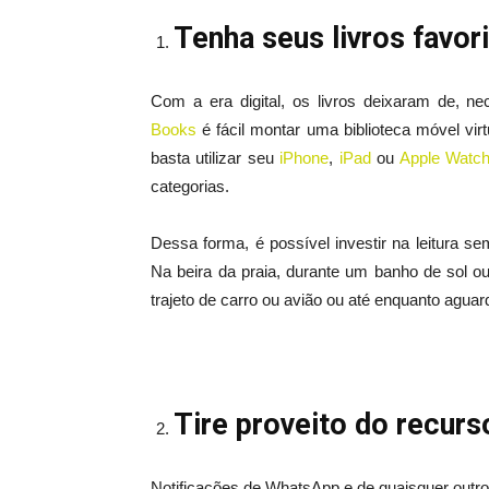
Tenha seus livros favo
Com a era digital, os livros deixaram de, n
Books
é fácil montar uma biblioteca móvel virt
basta utilizar seu
iPhone
,
iPad
ou
Apple Watc
categorias.
Dessa forma, é possível investir na leitura 
Na beira da praia, durante um banho de sol o
trajeto de carro ou avião ou até enquanto aguar
Tire proveito do recur
Notificações de WhatsApp e de quaisquer outro