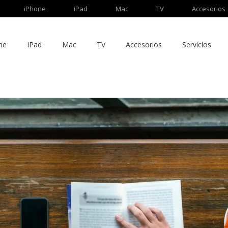
iPhone
iPad
Mac
TV
Accesorios
ne
IPad
Mac
TV
Accesorios
Servicios