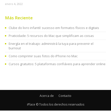
enero 4, 2022
Más Reciente
Clube do livro infantil: sucesso em formatos físicos e digitais
Praticidade: 5 recursos do Mac que simplificam as coisas
Energía en el trabajo: administrá la tuya para prevenir el
burnout
Como comprimir suas fotos do iPhone no Mac
Cursos gratuitos: 5 plataformas confiáveis para aprender online
Acerca de
Contacto
iPlace © Todos los derechos reservados