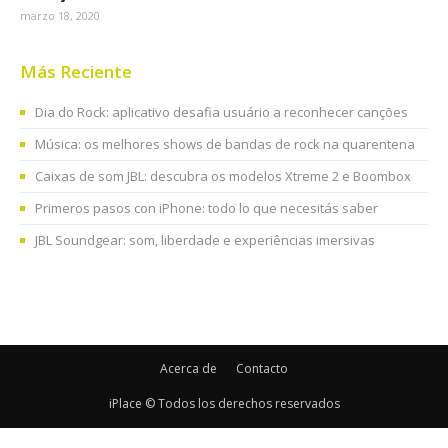
marzo 18, 2020
Más Reciente
Dia do Rock: aplicativo desafia usuário a reconhecer canções
Música: os melhores shows de bandas de rock na quarentena
Caixas de som JBL: descubra os modelos Xtreme 2 e Boombox
Primeros pasos con iPhone: todo lo que necesitás saber
JBL Soundgear: som, liberdade e experiências imersivas
Acerca de
Contacto
iPlace © Todos los derechos reservados