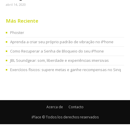
abril 14, 2020
Más Reciente
Phoster
Aprenda a criar seu próprio padrão de vibração no iPhone
Como Recuperar a Senha de Bloqueio do seu iPhone
JBL Soundgear: som, liberdade e experiências imersivas
Exercícios físicos: supere metas e ganhe recompensas no Sinq
Acerca de
Contacto
iPlace © Todos los derechos reservados