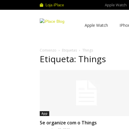
Apple Watch
Loja iPlace
iPlace
Apple Watch
IPho
Blog
Comienzo
Etiquetas
Things
Etiqueta: Things
App
Se organize com o Things