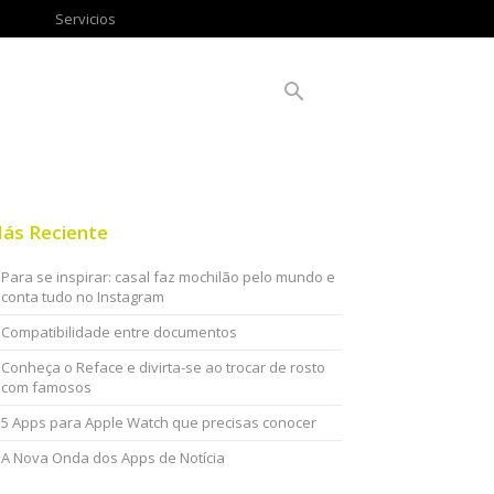
Servicios
ás Reciente
Para se inspirar: casal faz mochilão pelo mundo e
conta tudo no Instagram
Compatibilidade entre documentos
Conheça o Reface e divirta-se ao trocar de rosto
com famosos
5 Apps para Apple Watch que precisas conocer
A Nova Onda dos Apps de Notícia