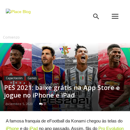
iPlace
Blog
Comienzo
Capacitación
Games
PES 2021: baixe grátis na App Store e
jogue no iPhone e iPad
diciembre 5, 2020
0
A famosa franquia de eFootball da Konami chegou às telas do
iPhone
e do
iPad
no ano passado. Assim, fãs do
Pro Evolution