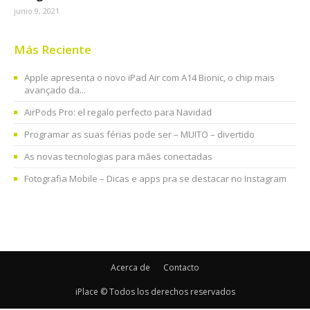
junio 9, 2021
Más Reciente
Apple apresenta o novo iPad Air com A14 Bionic, o chip mais
avançado da...
AirPods Pro: el regalo perfecto para Navidad
Programar as suas férias pode ser – MUITO – divertido
As novas tecnologias para mães conectadas
Fotografia Mobile – Dicas e apps pra se destacar no Instagram
Acerca de
Contacto
iPlace © Todos los derechos reservados