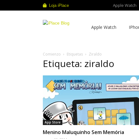
Apple Watch
Loja iPlace
iPlace
Apple Watch
IPho
Blog
Comienzo
Etiquetas
Ziraldo
Etiqueta: ziraldo
App Store
Menino Maluquinho Sem Memória