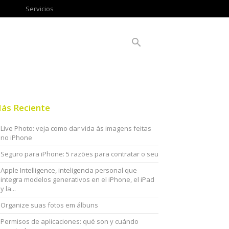
Servicios
ás Reciente
Live Photo: veja como dar vida às imagens feitas
no iPhone
Seguro para iPhone: 5 razões para contratar o seu
Apple Intelligence, inteligencia personal que
integra modelos generativos en el iPhone, el iPad
y la...
Organize suas fotos em álbuns
Permisos de aplicaciones: qué son y cuándo