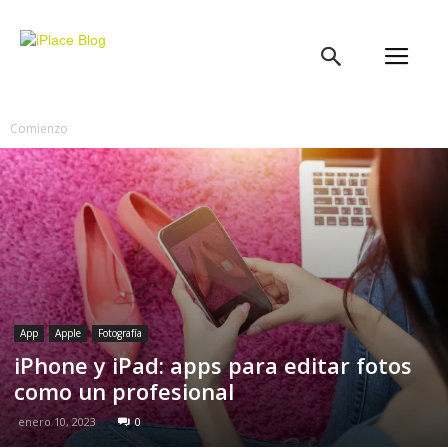
iPlace
Blog
Comienzo
App
Apple
Fotografía
iPhone y iPad: apps para editar fotos
como un profesional
enero 10, 2023
0