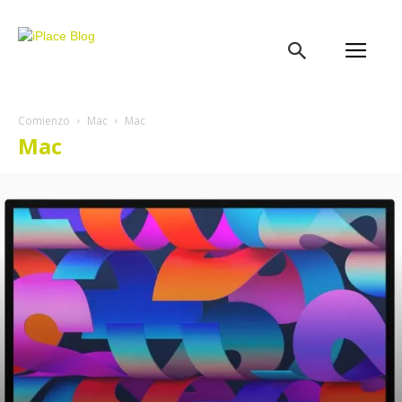
iPlace
Blog
Comienzo
Mac
Mac
Mac