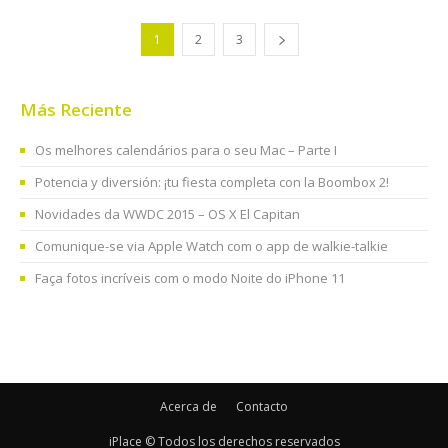
1
2
3
Más Reciente
Os melhores calendários para o seu Mac – Parte I
Potencia y diversión: ¡tu fiesta completa con la Boombox 2!
Novidades da WWDC 2015 – OS X El Capitan
Comunique-se via Apple Watch com o app de walkie-talkie
Faça fotos incríveis com o modo Noite do iPhone 11
Acerca de
Contacto
iPlace © Todos los derechos reservados