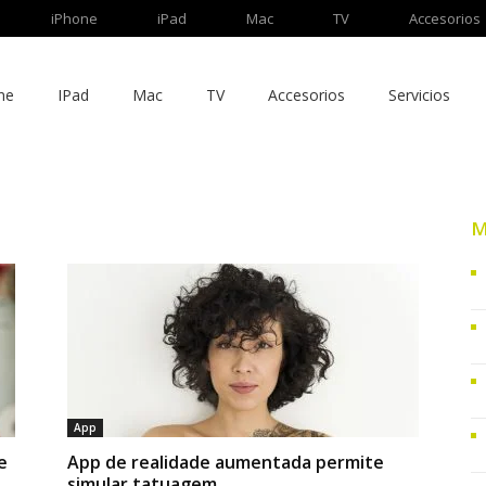
iPhone
iPad
Mac
TV
Accesorios
ne
IPad
Mac
TV
Accesorios
Servicios
M
App
e
App de realidade aumentada permite
simular tatuagem