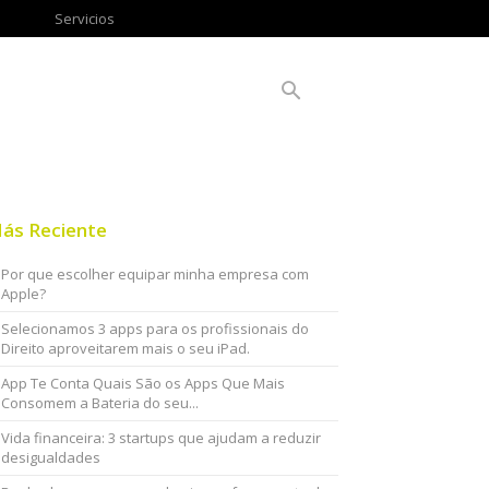
Servicios
ás Reciente
Por que escolher equipar minha empresa com
Apple?
Selecionamos 3 apps para os profissionais do
Direito aproveitarem mais o seu iPad.
App Te Conta Quais São os Apps Que Mais
Consomem a Bateria do seu...
Vida financeira: 3 startups que ajudam a reduzir
desigualdades