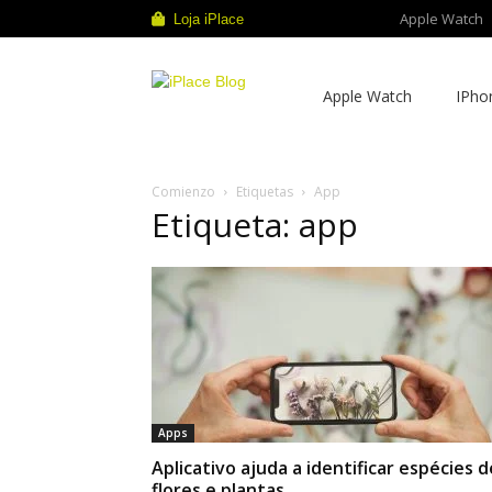
Apple Watch
Loja iPlace
iPlace
Apple Watch
IPho
Blog
Comienzo
Etiquetas
App
Etiqueta: app
Apps
Aplicativo ajuda a identificar espécies d
flores e plantas