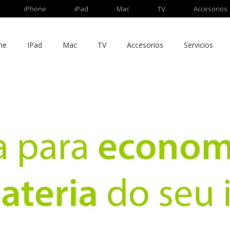
iPhone
iPad
Mac
TV
Accesorios
ne
IPad
Mac
TV
Accesorios
Servicios