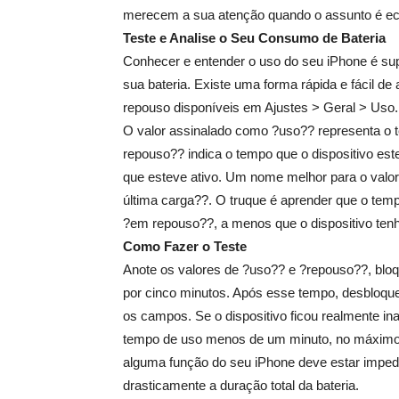
merecem a sua atenção quando o assunto é ec
Teste e Analise o Seu Consumo de Bateria
Conhecer e entender o uso do seu iPhone é supe
sua bateria. Existe uma forma rápida e fácil de 
repouso disponíveis em Ajustes > Geral > Uso.
O valor assinalado como ?uso?? representa o t
repouso?? indica o tempo que o dispositivo es
que esteve ativo. Um nome melhor para o valor
última carga??. O truque é aprender que o tem
?em repouso??, a menos que o dispositivo ten
Como Fazer o Teste
Anote os valores de ?uso?? e ?repouso??, bloq
por cinco minutos. Após esse tempo, desbloque
os campos. Se o dispositivo ficou realmente in
tempo de uso menos de um minuto, no máximo. 
alguma função do seu iPhone deve estar impedi
drasticamente a duração total da bateria.