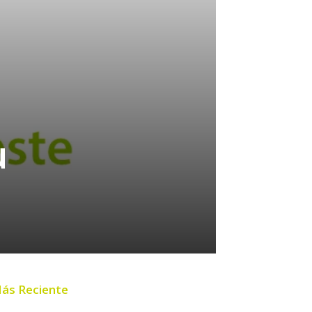
u
ás Reciente