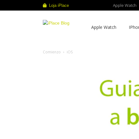
Apple Watch
Loja iPlace
iPlace
Apple Watch
IPho
Blog
Comienzo
iOS