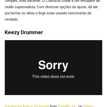
Simples, mas eficiente. O Classical Guitar é um emulador de
violão superrealista. Com diversas opções de ajuste, dá até
pra fechar os olhos e fingir estar usando instrumento de
verdade.
Keezy Drummer
Introducing Keezy Drummer
from
Elepath, Inc.
on
Vimeo
.