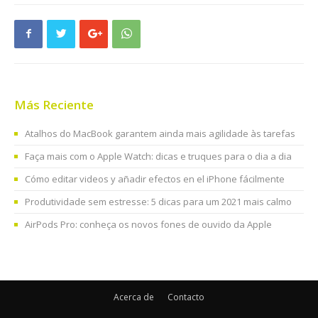
Más Reciente
Atalhos do MacBook garantem ainda mais agilidade às tarefas
Faça mais com o Apple Watch: dicas e truques para o dia a dia
Cómo editar videos y añadir efectos en el iPhone fácilmente
Produtividade sem estresse: 5 dicas para um 2021 mais calmo
AirPods Pro: conheça os novos fones de ouvido da Apple
Acerca de
Contacto