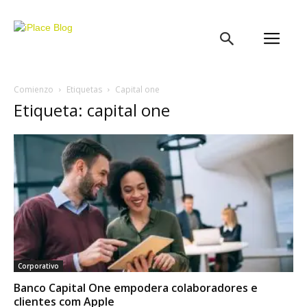
iPlace
Blog
Comienzo
Etiquetas
Capital one
Etiqueta: capital one
Corporativo
Banco Capital One empodera colaboradores e
clientes com Apple