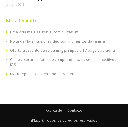
junio 1, 2018
Más Reciente
Uma vida mais saudável com o Lifesum
Noite de Natal: crie um vídeo com momentos da família
Oferta crescente de streaming já impacta TV paga tradicional
Como colocar as fotos do computador para seus dispositivos
iOS
MacKeeper – Desvendando o Mistério
Acerca de
Contacto
iPlace © Todos los derechos reservados