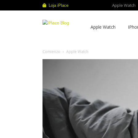
Apple Watch
Loja iPlace
iPlace
Apple Watch
IPho
Blog
Comienzo
Apple Watch