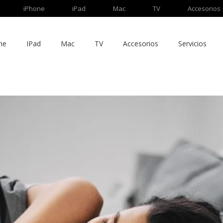
iPhone
iPad
Mac
TV
Accesorios
ne
IPad
Mac
TV
Accesorios
Servicios