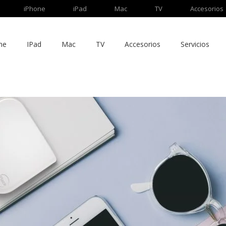
iPhone
iPad
Mac
TV
Accesorios
ne
IPad
Mac
TV
Accesorios
Servicios