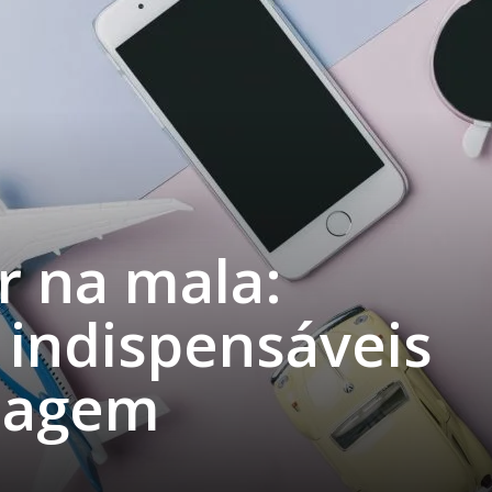
r na mala:
 indispensáveis
viagem