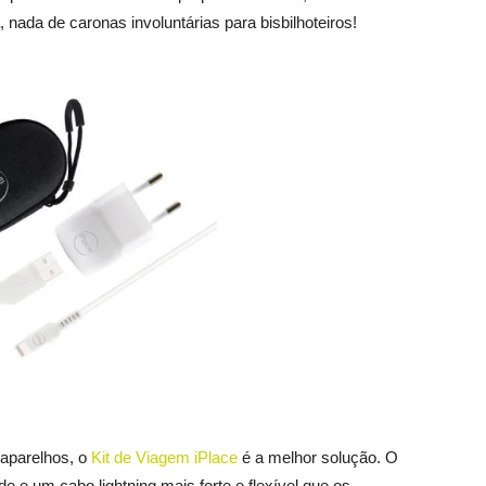
ja, nada de caronas involuntárias para bisbilhoteiros!
 aparelhos, o
Kit de Viagem iPlace
é a melhor solução. O
 e um cabo lightning mais forte e flexível que os