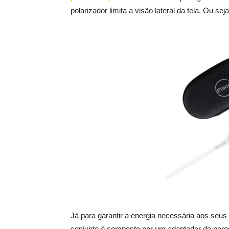
polarizador limita a visão lateral da tela. Ou se
Já para garantir a energia necessária aos seus
conjunto é composto por um adaptador de parede