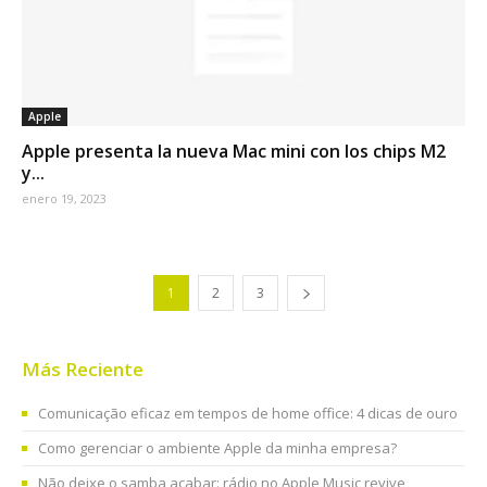
Apple
Apple presenta la nueva Mac mini con los chips M2
y...
enero 19, 2023
1
2
3
Más Reciente
Comunicação eficaz em tempos de home office: 4 dicas de ouro
Como gerenciar o ambiente Apple da minha empresa?
Não deixe o samba acabar: rádio no Apple Music revive