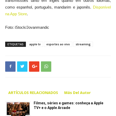
transmissões tanto em inglês quanto em outros idiomas,
como espanhol, português, mandarim e japonês.
Disponível
na App Store
.
Foto: iStock/Jovanmandic
ETIQUETAS
apple tv
esportes ao vivo
streaming
ARTÍCULOS RELACIONADOS
Más Del Autor
Filmes, séries e games: conheça a Apple
TV+ e o Apple Arcade