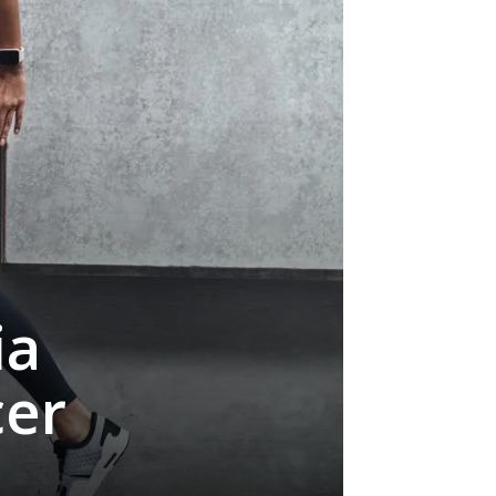
ia
cer