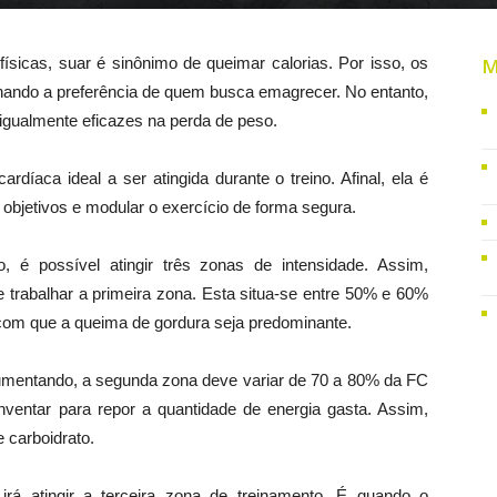
ísicas, suar é sinônimo de queimar calorias. Por isso, os
M
hando a preferência de quem busca emagrecer. No entanto,
igualmente eficazes na perda de peso.
ardíaca ideal a ser atingida durante o treino. Afinal, ela é
objetivos e modular o exercício de forma segura.
 é possível atingir três zonas de intensidade. Assim,
rabalhar a primeira zona. Esta situa-se entre 50% e 60%
com que a queima de gordura seja predominante.
umentando, a segunda zona deve variar de 70 a 80% da FC
ventar para repor a quantidade de energia gasta. Assim,
 carboidrato.
á atingir a terceira zona de treinamento. É quando o