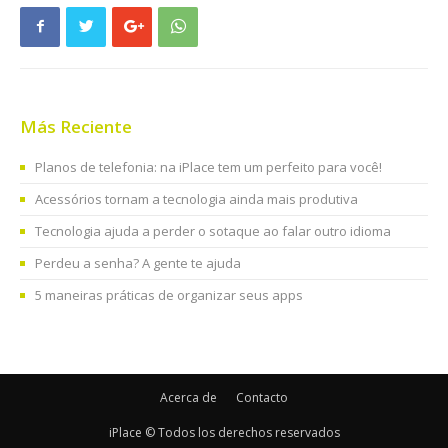
Más Reciente
Planos de telefonia: na iPlace tem um perfeito para você!
Acessórios tornam a tecnologia ainda mais produtiva
Tecnologia ajuda a perder o sotaque ao falar outro idioma
Perdeu a senha? A gente te ajuda
5 maneiras práticas de organizar seus apps
Acerca de
Contacto
iPlace © Todos los derechos reservados