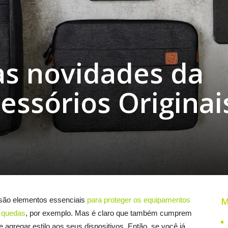
as novidades da
cessórios Originai
 são elementos essenciais
para proteger os equipamentos
M
e quedas
, por exemplo. Mas é claro que também cumprem
 agregar estilo aos seus dispositivos. Então, se você já