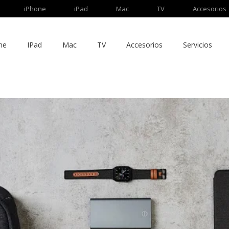
iPhone
iPad
Mac
TV
Accesorios
ne
IPad
Mac
TV
Accesorios
Servicios