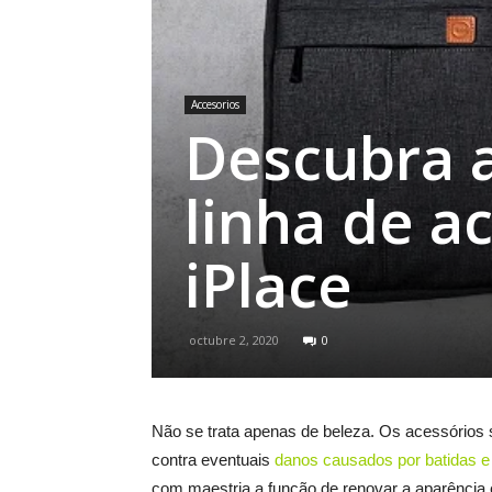
Accesorios
Descubra 
linha de a
iPlace
octubre 2, 2020
0
Não se trata apenas de beleza. Os acessórios
contra eventuais
danos causados por batidas 
com maestria a função de renovar a aparência e