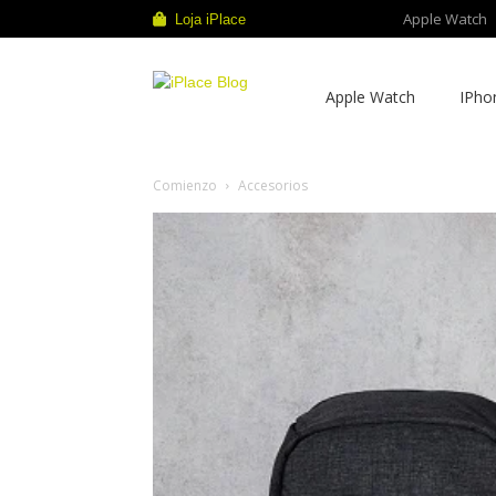
Apple Watch
Loja iPlace
iPlace
Apple Watch
IPho
Blog
Comienzo
Accesorios