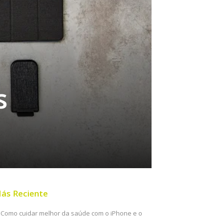
s
ás Reciente
Como cuidar melhor da saúde com o iPhone e o