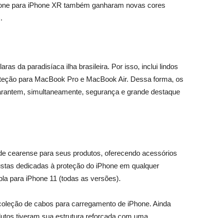
licone para iPhone XR também ganharam novas cores
.
 da paradisíaca ilha brasileira. Por isso, inclui lindos
oteção para MacBook Pro e MacBook Air. Dessa forma, os
garantem, simultaneamente, segurança e grande destaque
dade cearense para seus produtos, oferecendo acessórios
ustas dedicadas à proteção do iPhone em qualquer
upla para iPhone 11 (todas as versões).
a coleção de cabos para carregamento de iPhone. Ainda
dutos tiveram sua estrutura reforçada com uma