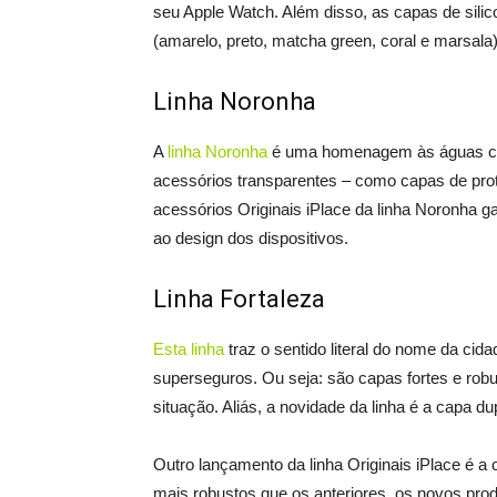
seu Apple Watch. Além disso, as capas de si
(amarelo, preto, matcha green, coral e marsala)
Linha Noronha
A
linha Noronha
é uma homenagem às águas claras
acessórios transparentes – como capas de pr
acessórios Originais iPlace da linha Noronha 
ao design dos dispositivos.
Linha Fortaleza
Esta linha
traz o sentido literal do nome da ci
superseguros. Ou seja: são capas fortes e rob
situação. Aliás, a novidade da linha é a capa d
Outro lançamento da linha Originais iPlace é 
mais robustos que os anteriores, os novos pro