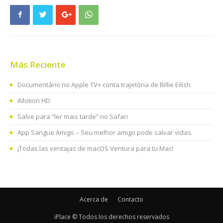
Más Reciente
Documentário no Apple TV+ conta trajetória de Billie Eilish
iMotion HD
Salve para “ler mais tarde” no Safari
App Sangue Amigo – Seu melhor amigo pode salvar vidas.
¡Todas las ventajas de macOS Ventura para tu Mac!
Acerca de
Contacto
iPlace © Todos los derechos reservados