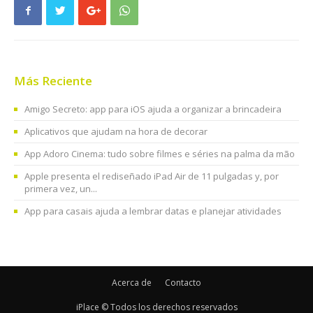
Más Reciente
Amigo Secreto: app para iOS ajuda a organizar a brincadeira
Aplicativos que ajudam na hora de decorar
App Adoro Cinema: tudo sobre filmes e séries na palma da mão
Apple presenta el rediseñado iPad Air de 11 pulgadas y, por
primera vez, un...
App para casais ajuda a lembrar datas e planejar atividades
Acerca de
Contacto
iPlace © Todos los derechos reservados