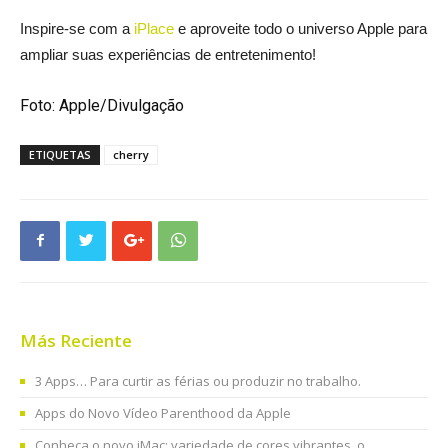
Inspire-se com a
iPlace
e aproveite todo o universo Apple para
ampliar suas experiências de entretenimento!
Foto: Apple/Divulgação
ETIQUETAS
cherry
Más Reciente
3 Apps… Para curtir as férias ou produzir no trabalho.
Apps do Novo Vídeo Parenthood da Apple
Conheça o novo iMac: variedade de cores vibrantes, o