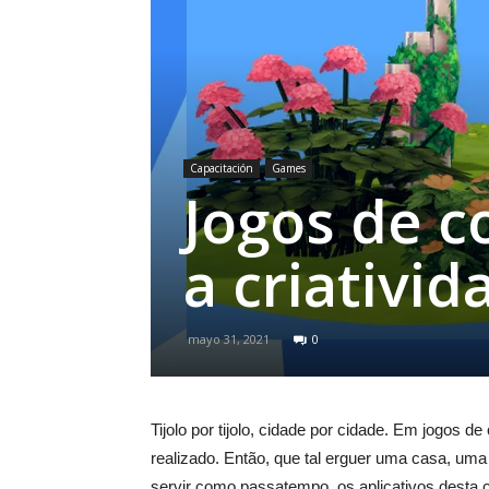
Capacitación
Games
Jogos de c
a criativi
mayo 31, 2021
0
Tijolo por tijolo, cidade por cidade. Em jogos 
realizado. Então, que tal erguer uma casa, u
servir como passatempo, os aplicativos desta 