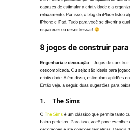
capazes de estimular a criatividade e a organ
relaxamento. Por isso, o blog da iPlace listou a
iPhone e iPad. Tudo para você se divertir a qua
espairecer ou desestressar!
8 jogos de construir para
Engenharia e decoração –
Jogos de construir
descomplicada. Ou seja: são ideais para jogado
criatividade. Além disso, estimulam aptidões 
Então veja, a seguir, duas sugestões para baixa
1.
The Sims
O
The Sims
é um clássico que permite tanto c
bairro perfeitos. Para isso, você pode escolhe
decorações e até coleções temáticas. Depois de 