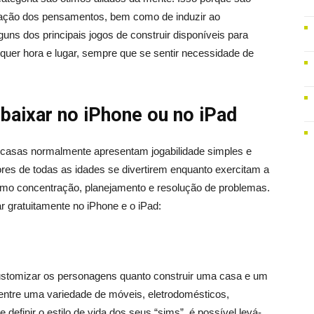
ização dos pensamentos, bem como de induzir ao
lguns dos principais jogos de construir disponíveis para
lquer hora e lugar, sempre que se sentir necessidade de
 baixar no iPhone ou no iPad
 casas normalmente apresentam jogabilidade simples e
res de todas as idades se divertirem enquanto exercitam a
como concentração, planejamento e resolução de problemas.
r gratuitamente no iPhone e o iPad:
ustomizar os personagens quanto construir uma casa e um
r entre uma variedade de móveis, eletrodomésticos,
definir o estilo de vida dos seus “sims”, é possível levá-