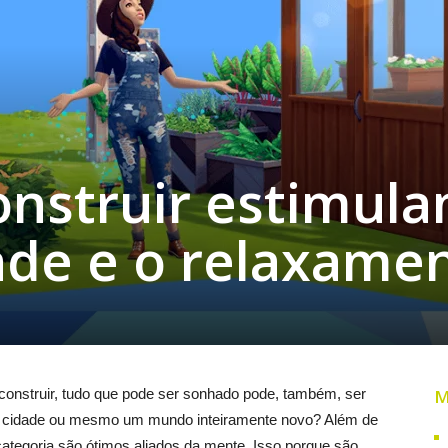
onstruir estimul
dade e o relaxame
de construir, tudo que pode ser sonhado pode, também, ser
M
ma cidade ou mesmo um mundo inteiramente novo? Além de
categoria são ótimos aliados da mente. Isso porque são