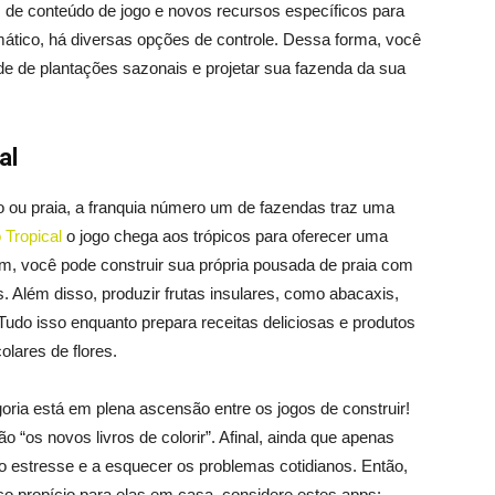
 de conteúdo de jogo e novos recursos específicos para
ático, há diversas opções de controle. Dessa forma, você
ade de plantações sazonais e projetar sua fazenda da sua
al
ou praia, a franquia número um de fazendas traz uma
 Tropical
o jogo chega aos trópicos para oferecer uma
m, você pode construir sua própria pousada de praia com
s. Além disso, produzir frutas insulares, como abacaxis,
 Tudo isso enquanto prepara receitas deliciosas e produtos
olares de flores.
oria está em plena ascensão entre os jogos de construir!
ão “os novos livros de colorir”. Afinal, ainda que apenas
 o estresse e a esquecer os problemas cotidianos. Então,
o propício para elas em casa, considere estes apps: