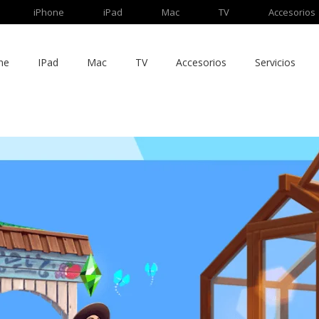
iPhone
iPad
Mac
TV
Accesorios
ne
IPad
Mac
TV
Accesorios
Servicios