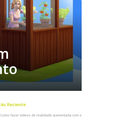
am
nto
ás Reciente
Como fazer vídeos de realidade aumentada com o