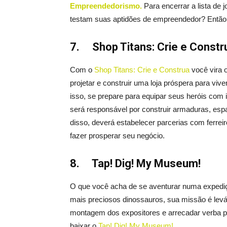
Empreendedorismo.
Para encerrar a lista de 
testam suas aptidões de empreendedor? Então 
7.
Shop Titans: Crie e Constr
Com o
Shop Titans: Crie e Construa
você vira 
projetar e construir uma loja próspera para vi
isso, se prepare para equipar seus heróis com 
será responsável por construir armaduras, esp
disso, deverá estabelecer parcerias com ferreiro
fazer prosperar seu negócio.
8.
Tap! Dig! My Museum!
O que você acha de se aventurar numa expediç
mais preciosos dinossauros, sua missão é levá-
montagem dos expositores e arrecadar verba pa
baixar o
Tap! Dig! My Museum!