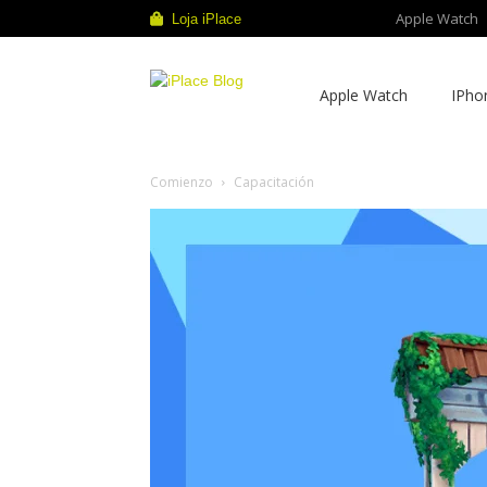
Apple Watch
Loja iPlace
iPlace
Apple Watch
IPho
Blog
Comienzo
Capacitación