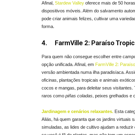
Afinal,
Stardew Valley
oferece mais de 50 horas
dispositivos móveis. Além do salvamento autom
pode criar animais felizes, cultivar uma varied
forma.
4.
FarmVille 2: Paraíso Tropic
Para quem não consegue escolher entre campo 
opção unificada. Afinal, em
FarmVille 2: Paraíso
versão ambientada numa ilha paradisíaca. Assi
oficinas, plantações tropicais e animais exótico
cocos e mangas, para deleitar seus visitantes.
raros como
piñas coladas
, peixes grelhados e c
Jardinagem e cenários relaxantes.
Esta categ
Aliás, há quem garanta que os jardins virtuais s
simuladas, as lides de cultivo ajudam a reduzir
se você é fã de plantas, mas não tem um espaç