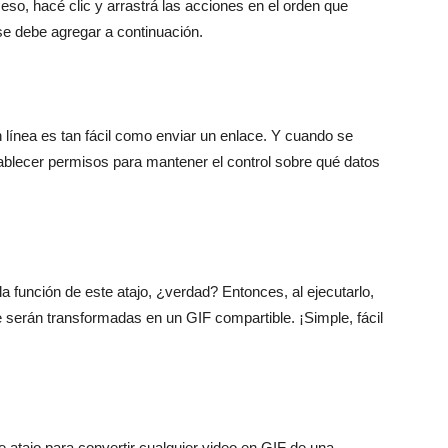
 eso, hacé clic y arrastrá las acciones en el orden que
se debe agregar a continuación.
línea es tan fácil como enviar un enlace. Y cuando se
ablecer permisos para mantener el control sobre qué datos
a función de este atajo, ¿verdad? Entonces, al ejecutarlo,
ue serán transformadas en un GIF compartible. ¡Simple, fácil
te atajo para convertir cualquier video en GIF de una