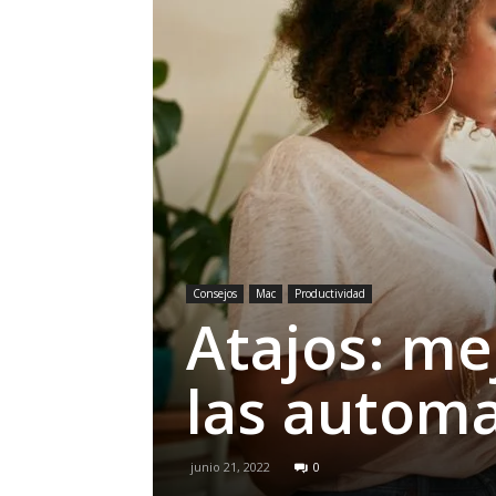
Consejos
Mac
Productividad
Atajos: me
las automa
junio 21, 2022
0