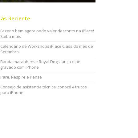
ás Reciente
Fazer o bem agora pode valer desconto na iPlace!
Saiba mais
Calendário de Workshops iPlace Class do mês de
Setembro
Banda maranhense Royal Dogs lança clipe
gravado com iPhone
Pare, Respire e Pense
Consejo de asistencia técnica: conocé 4 trucos
para iPhone