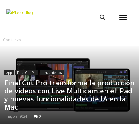
iPlace
Blog
Comienzo
App
Final Cut Pro
Lanzamientos
Final Cut Pro transforma la producción
de videos con Live Multicam en el iPad
y nuevas funcionalidades de IA en la
Mac
mayo 9, 2024
0