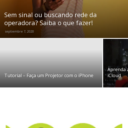
Sem sinal ou buscando rede da
operadora? Saiba o que fazer!
septiembre 7, 2020
Aprenda a
Tutorial – Faça um Projetor com o iPhone
iCloud