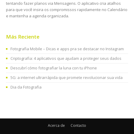
tentando fazer planos via Mensagens. O aplicativo cria atalhos
para que você insira os compromissos rapidamente no Calendário
e mantenha a agenda organizada.
Más Reciente
Fotografia Mobile – Dicas e apps pra se destacar no Instagram
Criptografia: 4 aplicativos que ajudam a proteger seus dados
Descubrí cómo fotografiar la luna con tu iPhone
5G: a internet ultrarrápida que promete revolucionar sua vida
Dia da Fotografia
Acerca de
Contacto