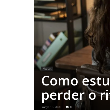
Noticias
Como estu
perder o r
mayo 18, 2020
0