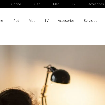
iPhone
iPad
Mac
TV
Accesorios
ne
IPad
Mac
TV
Accesorios
Servicios