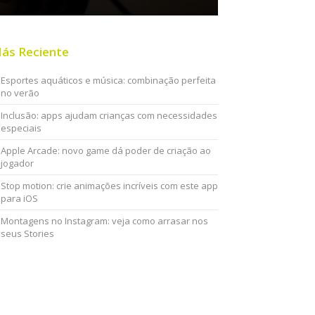
ás Reciente
Esportes aquáticos e música: combinação perfeita
no verão
Inclusão: apps ajudam crianças com necessidades
especiais
Apple Arcade: novo game dá poder de criação ao
jogador
Stop motion: crie animações incríveis com este app
para iOS
Montagens no Instagram: veja como arrasar nos
seus Stories