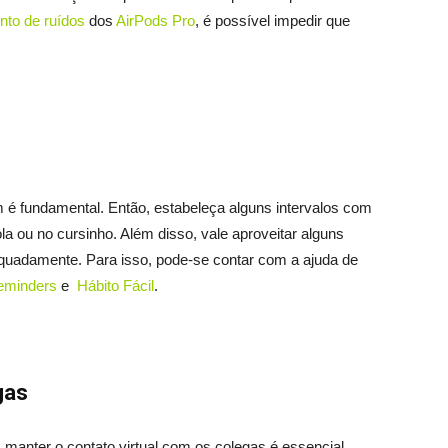
to de ruídos
dos
AirPods Pro
, é possível impedir que
 fundamental. Então, estabeleça alguns intervalos com
a ou no cursinho. Além disso, vale aproveitar alguns
equadamente. Para isso, pode-se contar com a ajuda de
eminders
e
Hábito Fácil
.
gas
manter o contato virtual com os colegas é essencial.