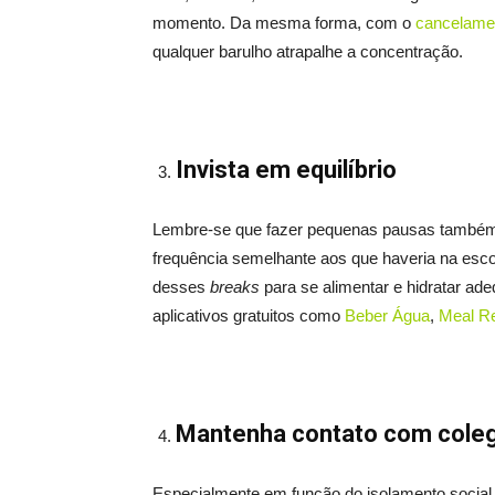
momento. Da mesma forma, com o
cancelamen
qualquer barulho atrapalhe a concentração.
Invista em equilíbrio
Lembre-se que fazer pequenas pausas também é
frequência semelhante aos que haveria na escol
desses
breaks
para se alimentar e hidratar ad
aplicativos gratuitos como
Beber Água
,
Meal R
Mantenha contato com cole
Especialmente em função do isolamento social, 