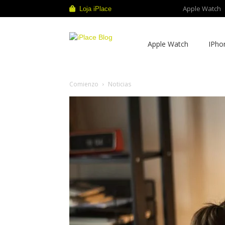
Apple Watch
Loja iPlace
iPlace
Apple Watch
IPho
Blog
Comienzo
Noticias