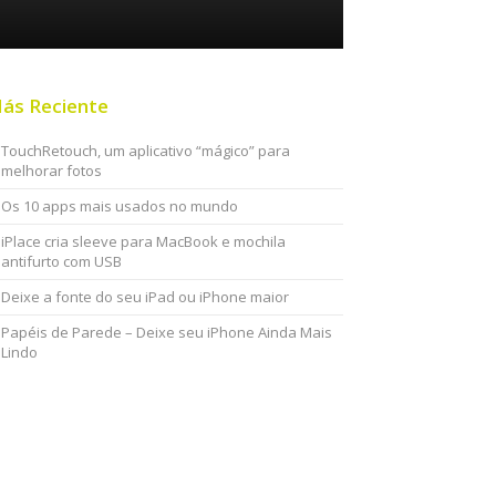
ás Reciente
TouchRetouch, um aplicativo “mágico” para
melhorar fotos
Os 10 apps mais usados no mundo
iPlace cria sleeve para MacBook e mochila
antifurto com USB
Deixe a fonte do seu iPad ou iPhone maior
Papéis de Parede – Deixe seu iPhone Ainda Mais
Lindo