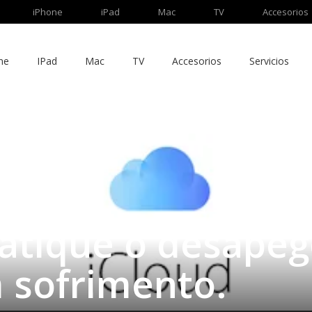
iPhone
iPad
Mac
TV
Accesorios
ne
IPad
Mac
TV
Accesorios
Servicios
ratique o desape
m sofrimento.