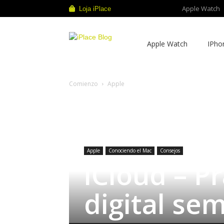
Apple Watch
Loja iPlace
iPlace
Apple Watch
IPho
Blog
Comienzo
Apple
Apple
Conociendo el Mac
Consejos
iCloud – P
digital se