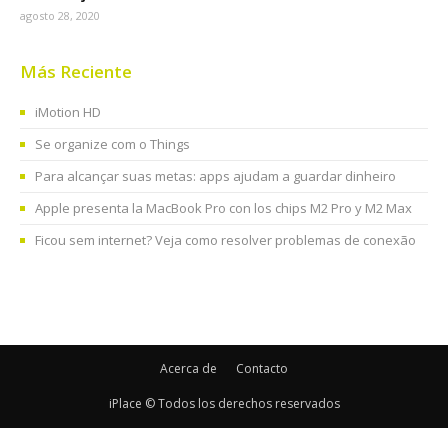
agosto 28, 2020
Más Reciente
iMotion HD
Se organize com o Things
Para alcançar suas metas: apps ajudam a guardar dinheiro
Apple presenta la MacBook Pro con los chips M2 Pro y M2 Max
Ficou sem internet? Veja como resolver problemas de conexão
Acerca de
Contacto
iPlace © Todos los derechos reservados