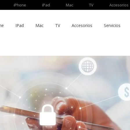
iPhone
iPad
Mac
TV
Accesorios
ne
IPad
Mac
TV
Accesorios
Servicios