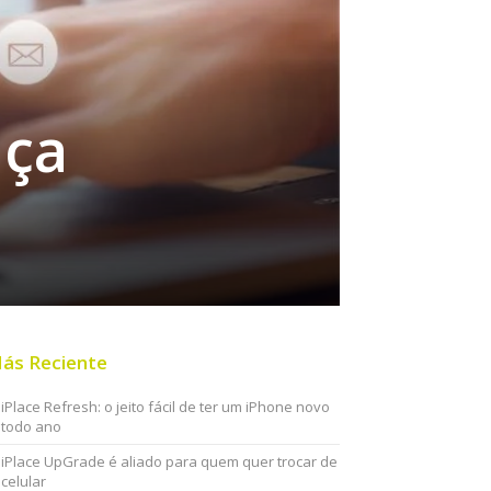
nça
ás Reciente
iPlace Refresh: o jeito fácil de ter um iPhone novo
todo ano
iPlace UpGrade é aliado para quem quer trocar de
celular