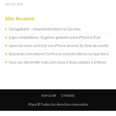
abril 29, 2020
Más Reciente
GarageBand – Uma Banda Inteira no seu Mac
Jogos competitivos: 16 games gratuitos para iPhone e iPad
Aprenda como controlar seu iPhone através do fone de ouvido.
Buscando uma leitura? Confira os e-books líderes na App Store
Faça seu dia render mais com estas 3 dicas simples e práticas
Acerca de
Contacto
iPlace © Todos los derechos reservados