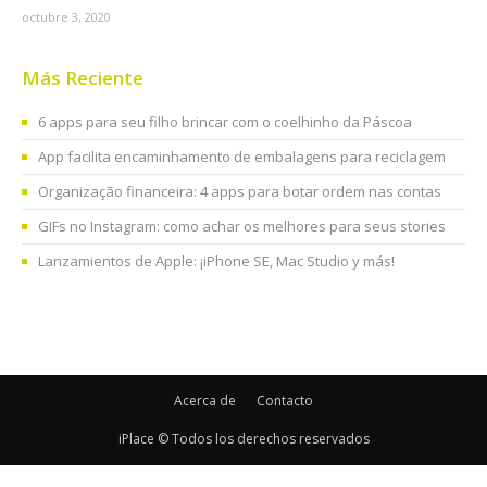
octubre 3, 2020
Más Reciente
6 apps para seu filho brincar com o coelhinho da Páscoa
App facilita encaminhamento de embalagens para reciclagem
Organização financeira: 4 apps para botar ordem nas contas
GIFs no Instagram: como achar os melhores para seus stories
Lanzamientos de Apple: ¡iPhone SE, Mac Studio y más!
Acerca de
Contacto
iPlace © Todos los derechos reservados