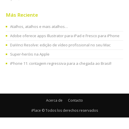
Más Reciente
Atalhos, atalhos e mais atalhos…
Adobe oferece apps Illustrator para iPad e Fresco para iPhone
DaVinci Resolve: edição de vídeo profissional no seu Mac
Super-heróis na Apple
iPhone 11: contagem regressiva para a chegada ao Brasil!
Acerca de
Contacto
iPlace © Todos los derechos reservados