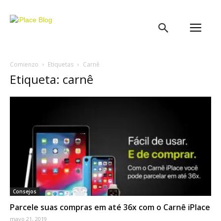
iPlace
Blog
Comienzo
Etiquetas
Carnê
Etiqueta: carnê
Consejos
Parcele suas compras em até 36x com o Carnê iPlace
mayo 21, 2019