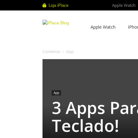
Apple Watch
Loja iPlace
iPlace
Apple Watch
IPho
Blog
Comienzo
App
App
3 Apps Pa
Teclado!