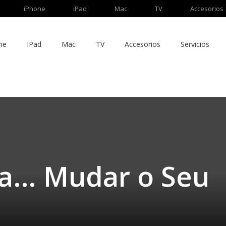
iPhone
iPad
Mac
TV
Accesorios
ne
IPad
Mac
TV
Accesorios
Servicios
ra… Mudar o Seu