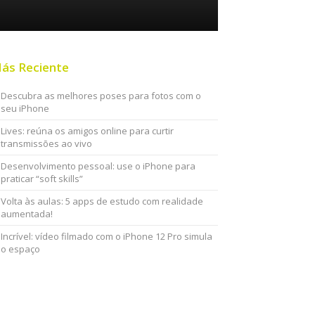
ás Reciente
Descubra as melhores poses para fotos com o
seu iPhone
Lives: reúna os amigos online para curtir
transmissões ao vivo
Desenvolvimento pessoal: use o iPhone para
praticar “soft skills”
Volta às aulas: 5 apps de estudo com realidade
aumentada!
Incrível: vídeo filmado com o iPhone 12 Pro simula
o espaço