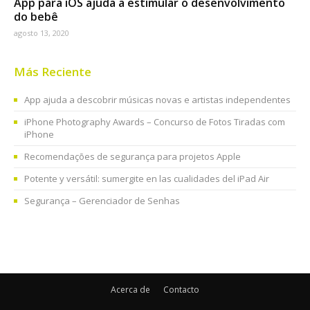
App para iOS ajuda a estimular o desenvolvimento
do bebê
agosto 13, 2020
Más Reciente
App ajuda a descobrir músicas novas e artistas independentes
iPhone Photography Awards – Concurso de Fotos Tiradas com
iPhone
Recomendações de segurança para projetos Apple
Potente y versátil: sumergite en las cualidades del iPad Air
Segurança – Gerenciador de Senhas
Acerca de
Contacto